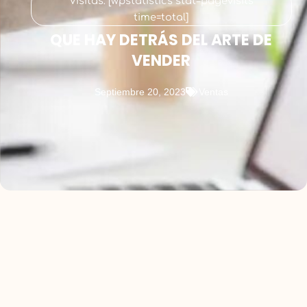
Visitas: [wpstatistics stat=pagevisits
time=total]
QUE HAY DETRÁS DEL ARTE DE
VENDER
Septiembre 20, 2023
Ventas