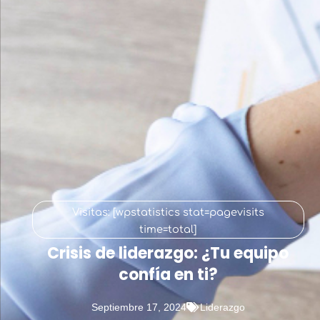
Visitas: [wpstatistics stat=pagevisits
time=total]
Crisis de liderazgo: ¿Tu equipo
confía en ti?
Septiembre 17, 2024
Liderazgo